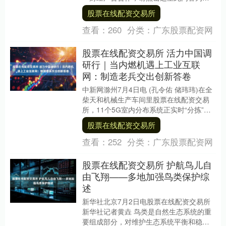
一财经原创，著作权归第一财经所有。未
股票在线配资交易所
经....
查看：
260
分类：
广东股票配资网
股票在线配资交易所 活力中国调
研行｜当内燃机遇上工业互联
网：制造老兵交出创新答卷
中新网滁州7月4日电 (孔令佑 储玮玮)在全
柴天和机械生产车间里股票在线配资交易
所，11个5G室内分布系统正实时“分拣”着
五条生产线的数据流，工人们无需离开工
股票在线配资交易所
位....
查看：
252
分类：
广东股票配资网
股票在线配资交易所 护航鸟儿自
由飞翔——多地加强鸟类保护综
述
新华社北京7月2日电股票在线配资交易所
新华社记者黄垚 鸟类是自然生态系统的重
要组成部分，对维护生态系统平衡和稳定