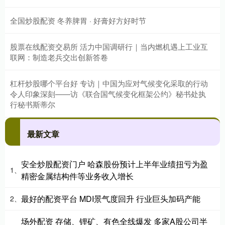
全国炒股配资 冬养脾胃 · 好膏好方好时节
股票在线配资交易所 活力中国调研行｜当内燃机遇上工业互
联网：制造老兵交出创新答卷
杠杆炒股哪个平台好 专访｜中国为应对气候变化采取的行动
令人印象深刻——访《联合国气候变化框架公约》秘书处执
行秘书斯蒂尔
最新文章
安全炒股配资门户 哈森股份预计上半年业绩扭亏为盈
1、
精密金属结构件等业务收入增长
最好的配资平台 MDI景气度回升 行业巨头加码产能
2、
场外配资 存储、锂矿、有色全线爆发 多家A股公司半